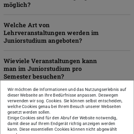
möglich?
Welche Art von
Lehrveranstaltungen werden im
Juniorstudium angeboten?
Wieviele Veranstaltungen kann
man im Juniorstudium pro
Semester besuchen?
Wir möchten die Informationen und das Nutzungserlebnis auf
Können sich Juniorstudierende die
dieser Webseite an Ihre Bedürfnisse anpassen. Deswegen
verwenden wir sog. Cookies. Sie können selbst entscheiden,
gewünschten Veranstaltungen
welche Cookies genau bei Ihrem Besuch unserer Webseiten
einfach aussuchen?
gesetzt werden sollen.
Einige Cookies sind für den Abruf der Website notwendig,
damit diese auf Ihrem Endgerät richtig anzeigen werden
kann. Diese essentiellen Cookies können nicht abgewählt
Wie hoch ist die zeitliche Belastung