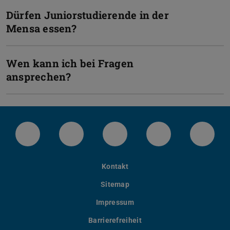
Dürfen Juniorstudierende in der
Mensa essen?
Wen kann ich bei Fragen
ansprechen?
LinkedIn-Seite der TU Darmstadt
Instagram-Kanal der TU Darmstad
Bluesky-Kanal der TU D
Facebook-Seite
YouTu
Kontakt
Sitemap
Impressum
Barrierefreiheit