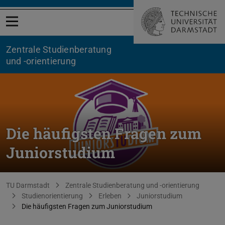
Menü öffnen
Zentrale Studienberatung
und -orientierung
Die häufigsten Fragen zum
Juniorstudium
Sie befinden sich hier:
TU Darmstadt
Zentrale Studienberatung und -orientierung
Studienorientierung
Erleben
Juniorstudium
Die häufigsten Fragen zum Juniorstudium