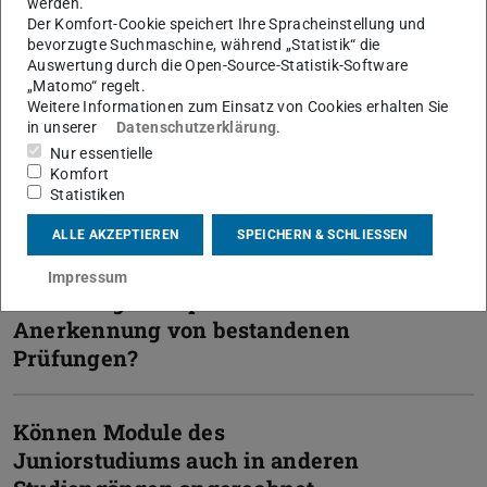
werden.
durch ein Juniorstudium?
Der Komfort-Cookie speichert Ihre Spracheinstellung und
bevorzugte Suchmaschine, während „Statistik“ die
Auswertung durch die Open-Source-Statistik-Software
„Matomo“ regelt.
Kann man Prüfungen ablegen und
Weitere Informationen zum Einsatz von Cookies erhalten Sie
Leistungsnachweise erwerben?
in unserer
Datenschutzerklärung
.
Nur essentielle
Komfort
Wie werden bestandene Prüfungen
Statistiken
dokumentiert?
ALLE AKZEPTIEREN
SPEICHERN & SCHLIESSEN
Impressum
Wie erfolgt die spätere
Anerkennung von bestandenen
Prüfungen?
Können Module des
Juniorstudiums auch in anderen