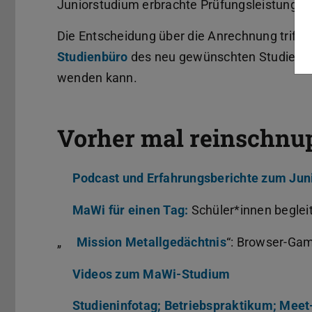
Juniorstudium erbrachte Prüfungsleistung an
Die Entscheidung über die Anrechnung trifft 
Studienbüro
des neu gewünschten Studienga
wenden kann.
Vorher mal reinschnu
Podcast und Erfahrungsberichte zum Jun
MaWi für einen Tag:
Schüler*innen beglei
„
Mission Metallgedächtnis
“: Browser-Ga
Videos zum MaWi-Studium
Studieninfotag; Betriebspraktikum; Meet-