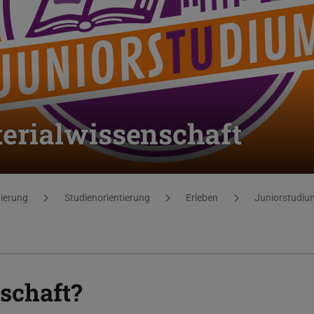
erialwissenschaft
tierung
Studienorientierung
Erleben
Juniorstudiu
schaft?