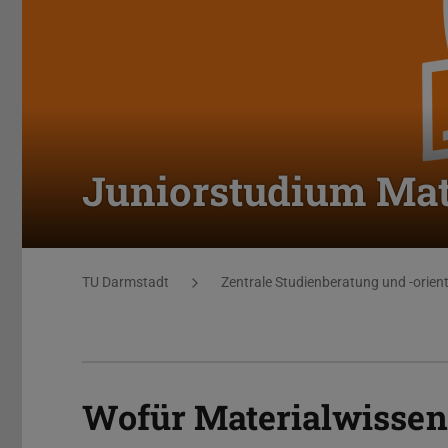
Juniorstudium Mat
Sie befinden sich hier:
TU Darmstadt
Zentrale Studienberatung und -orien
Wofür Materialwissen