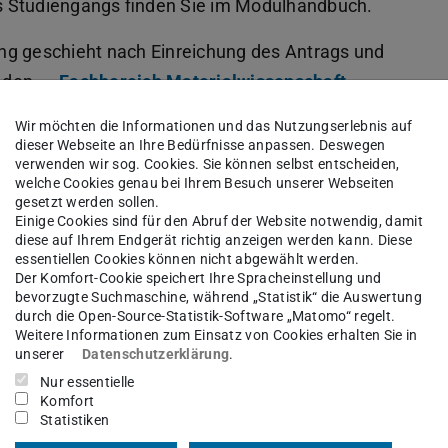
s Studiengangs finden Sie im Modulhandbuch.
ng geschieht nach Einreichung des Antrags und
h den
Fachbereich Materialwissenschaft
.
Wir möchten die Informationen und das Nutzungserlebnis auf
dieser Webseite an Ihre Bedürfnisse anpassen. Deswegen
ium belegten Module in anderen
verwenden wir sog. Cookies. Sie können selbst entscheiden,
welche Cookies genau bei Ihrem Besuch unserer Webseiten
gesetzt werden sollen.
iorstudium in anderen Studiengängen der TU
Einige Cookies sind für den Abruf der Website notwendig, damit
diese auf Ihrem Endgerät richtig anzeigen werden kann. Diese
mär auf zwei Wegen:
essentiellen Cookies können nicht abgewählt werden.
Der Komfort-Cookie speichert Ihre Spracheinstellung und
s anstelle eines konkreten einzelnen Moduls
bevorzugte Suchmaschine, während „Statistik“ die Auswertung
durch die Open-Source-Statistik-Software „Matomo“ regelt.
, oder
Weitere Informationen zum Einsatz von Cookies erhalten Sie in
ms in den allgemeinen Wahlbereich „Studium
unserer
Datenschutzerklärung
.
r eng benachbarten Studiengängen.
Nur essentielle
Komfort
Statistiken
erung bezüglich der Studienwahl eine im