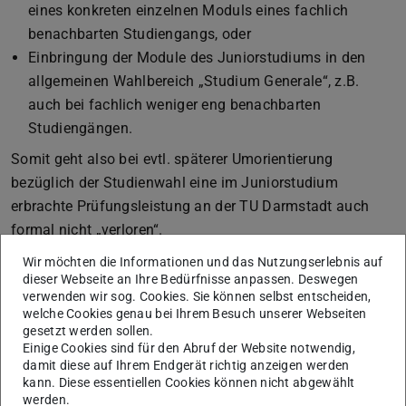
eines konkreten einzelnen Moduls eines fachlich
benachbarten Studiengangs, oder
Einbringung der Module des Juniorstudiums in den
allgemeinen Wahlbereich „Studium Generale“, z.B.
auch bei fachlich weniger eng benachbarten
Studiengängen.
Somit geht also bei evtl. späterer Umorientierung
bezüglich der Studienwahl eine im Juniorstudium
erbrachte Prüfungsleistung an der TU Darmstadt auch
formal nicht „verloren“.
Die Entscheidung über die Anrechnung trifft im konkreten
Wir möchten die Informationen und das Nutzungserlebnis auf
dieser Webseite an Ihre Bedürfnisse anpassen. Deswegen
Einzelfall aber das
zuständige Studienbüro
des neu
verwenden wir sog. Cookies. Sie können selbst entscheiden,
gewünschten Studiengangs, an das man sich bei
welche Cookies genau bei Ihrem Besuch unserer Webseiten
Anfragen gerne wenden kann.
gesetzt werden sollen.
Einige Cookies sind für den Abruf der Website notwendig,
damit diese auf Ihrem Endgerät richtig anzeigen werden
kann. Diese essentiellen Cookies können nicht abgewählt
Vorher mal reinschnuppern?
werden.