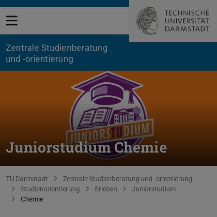
Menü öffnen
Zentrale Studienberatung
und -orientierung
Juniorstudium Chemie
Sie befinden sich hier:
TU Darmstadt
Zentrale Studienberatung und -orientierung
Studienorientierung
Erleben
Juniorstudium
Chemie