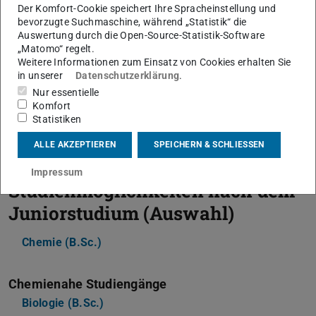
Der Komfort-Cookie speichert Ihre Spracheinstellung und
bevorzugte Suchmaschine, während „Statistik“ die
Podcast und Erfahrungsberichte zum Juniorstudium
Auswertung durch die Open-Source-Statistik-Software
Ein Erfahrungsbericht aus dem Chemiestudium
„Matomo“ regelt.
Weitere Informationen zum Einsatz von Cookies erhalten Sie
Praktika für Schüler:innen
in unserer
Datenschutzerklärung
.
Nur essentielle
Onlinehilfe zur Studienwahl: Chemie
Komfort
Onlinehilfe zur Studienwahl: Biomolecular
Statistiken
Engineering – Molekulare Biotechnologie
ALLE AKZEPTIEREN
SPEICHERN & SCHLIESSEN
Impressum
Studienmöglichkeiten nach dem
Juniorstudium (Auswahl)
Chemie (B.Sc.)
Chemienahe Studiengänge
Biologie (B.Sc.)