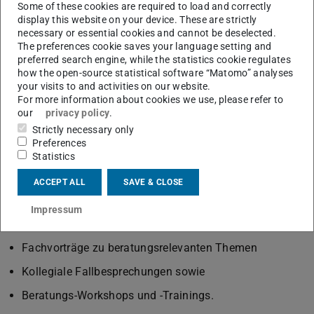
Some of these cookies are required to load and correctly
Beratende bis hin zur Beratung psychisch
display this website on your device. These are strictly
belasteter Studierender.
necessary or essential cookies and cannot be deselected.
The preferences cookie saves your language setting and
preferred search engine, while the statistics cookie regulates
CONTACT
how the open-source statistical software “Matomo” analyses
your visits to and activities on our website.
For more information about cookies we use, please refer to
Das ZSB-Beratungsforum im
our
privacy policy
.
Strictly necessary only
Überblick
Preferences
Statistics
Im Format ZSB-Beratungsforum bündelt die Zentrale
ACCEPT ALL
SAVE & CLOSE
Studienberatung und -orientierung unterschiedliche
Angebote für Beratende an der TU Darmstadt und in
Impressum
ihrem Umfeld:
Fachvorträge zu beratungsrelevanten Themen
Kollegiale Fallbesprechungen sowie
Beratungs-Workshops und -Trainings.