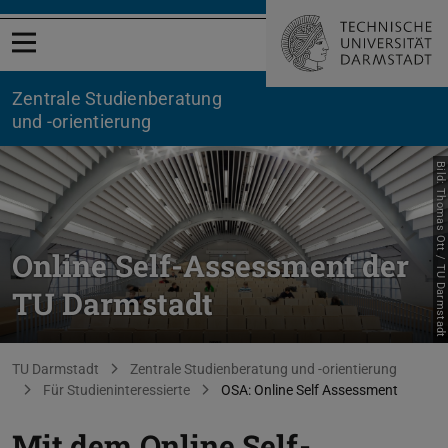
Menü öffnen
Zentrale Studienberatung
und -orientierung
Bild: Thomas Ott / TU Darmstadt
Online Self-Assessment der
TU Darmstadt
Sie befinden sich hier:
TU Darmstadt
Zentrale Studienberatung und -orientierung
Für Studieninteressierte
OSA: Online Self Assessment
Mit dem Online Self-