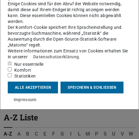
Einige Cookies sind für den Abruf der Website notwendig,
damit diese auf Ihrem Endgerät richtig anzeigen werden
kann. Diese essentiellen Cookies können nicht abgewählt
werden.
Der Komfort-Cookie speichert Ihre Spracheinstellung und
bevorzugte Suchmaschine, während „Statistik“ die
Auswertung durch die Open-Source-Statistik-Software
„Matomo“ regelt.
Weitere Informationen zum Einsatz von Cookies erhalten Sie
in unserer
Datenschutzerklärung
.
Nur essentielle
Komfort
Statistiken
ALLE AKZEPTIEREN
SPEICHERN & SCHLIESSEN
Von der Idee zur Gründung
Impressum
A-Z Liste
A-Z
A
B
C
E
F
G
I
L
M
P
S
U
V
W