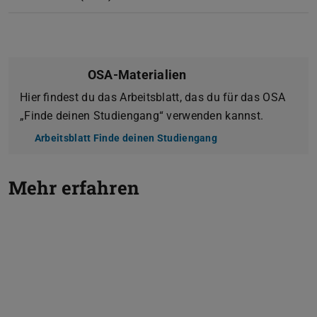
OSA-Materialien
Hier findest du das Arbeitsblatt, das du für das OSA
„Finde deinen Studiengang“ verwenden kannst.
Arbeitsblatt Finde deinen Studiengang
(PDF-Datei)
(wird in neuem Tab g
Mehr erfahren
Zurück
V
ZSB Beratung