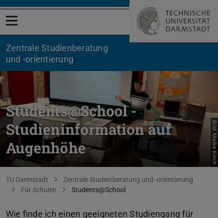
Menü öffnen
Zentrale Studienberatung
und -orientierung
Students@School -
Studieninformation auf
Bild: Maike Kirch
Augenhöhe
Sie befinden sich hier:
TU Darmstadt
Zentrale Studienberatung und -orientierung
Für Schulen
Students@School
Wie finde ich einen geeigneten Studiengang für